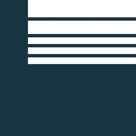
Emetteur des titres repas Chèque déjeuner, mais aussi les Chè
en 1991, contre plus de 2.000 actuellement, a rappelé son p
Europe, mais compte se développer à l'international.
"Tout le développement s'est fait par auto-financement", a ins
devenir le N°3 mondial derrière les leaders Edenred (Ticket R
source :
http://fr.news.yahoo.com