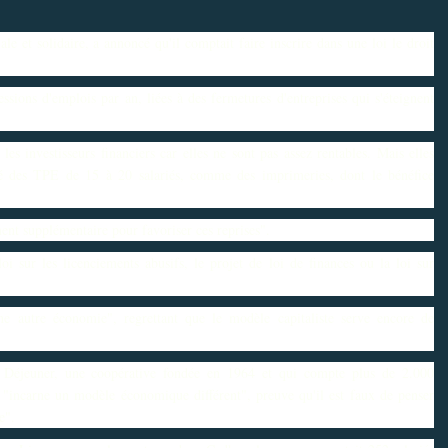
 et solidaire, a annoncé qu'il comptait faire inscrire dans une loi le droit
sions d'emplois par an, liées à des fermetures d'entreprises qui s'éteignent
 les investisseurs financiers car elles ne sont pas assez rentables. Mais elles
 cité des TPE de 15 à 20 salariés, comme des imprimeries, dont le bénéfice
ment supplémentaire pour favoriser ces reprises".
loi sur les licenciements abusifs, le projet de loi de finances ou la loi sur
e autre économie", regrettant que le modèle capitaliste serve encore de
 Déjeuner, une coopérative fondée en 1964 et qui compte plus de 2.000
qui "incarne un modèle économique différent", preuve qu'il est faux de penser
e".