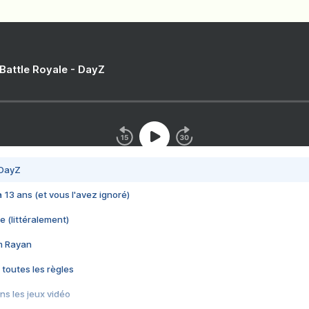
 Battle Royale - DayZ
 DayZ
 a 13 ans (et vous l'avez ignoré)
e (littéralement)
im Rayan
 toutes les règles
s les jeux vidéo