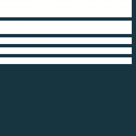
que Lire ou encore les cartes cadeau Cadhoc, le groupe comptait 252 salariés
résident Jacques Landriot, et est présent dans 13 pays, essentiellement en
isté M. Landriot, sans faire appel au marché ni aux prêts bancaires", jusqu'à
estaurant) et Sodexo (Chèque Restaurant).