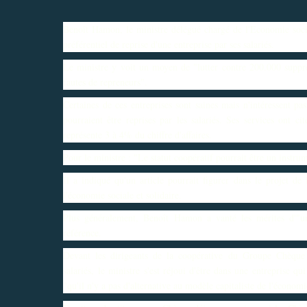
Benoît Hamon, le ministre délégué chargé de l'Economie sociale
préférentiel de reprise d'une entreprise par ses salariés.
Le ministre y voit un moyen de "lutter contre 200.000 suppres
fautes de repreneurs".
Certaines de ces entreprises sont saines mais n'intéressent pas
pourraient être reprises par les salariés. Ses services ont
représente 3 à 4% du chiffre d'affaires.
Pour le ministre : "Le statut coopératif pourrait être un instru
Il a indiqué qu'un article pourrait figurer dans le projet de 
l'économie sociale et solidaire.
Plus généralement, Benoît Hamon a vanté les mérites d'"un
référence.
Devant les dirigeants de la coopérative du Groupe Chèque
salariés, le ministre s'est réjoui d'être dans une entreprise 
"qu'il n'y a pas d'alternative au modèle capitaliste de l'économi