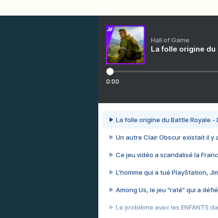
Hall of Game
La folle origine du
0:00
La folle origine du Battle Royale -
Un autre Clair Obscur existait il y
Ce jeu vidéo a scandalisé la Franc
L’homme qui a tué PlayStation, J
Among Us, le jeu “raté” qui a défié
Le problème avec les ENFANTS dan