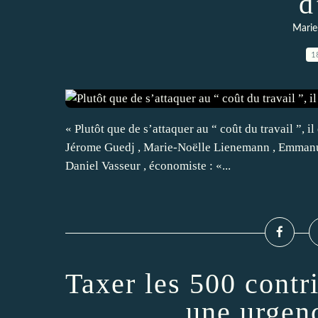
d
Marie
1
« Plutôt que de s’attaquer au “ coût du travail ”, 
Jérome Guedj , Marie-Noëlle Lienemann , Emmanuel
Daniel Vasseur , économiste : «...
Taxer les 500 contri
une urgen