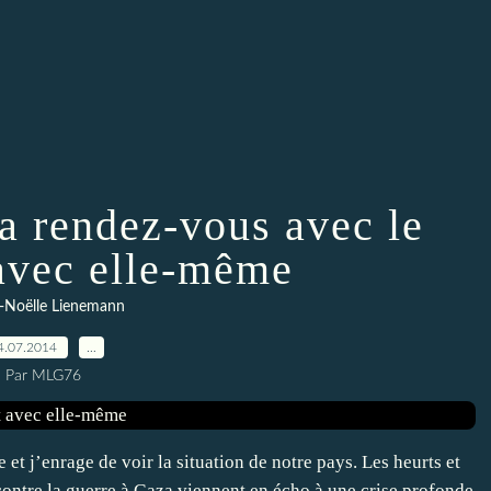
 a rendez-vous avec le
avec elle-même
-Noëlle Lienemann
4.07.2014
…
Par MLG76
 et j’enrage de voir la situation de notre pays. Les heurts et
contre la guerre à Gaza viennent en écho à une crise profonde