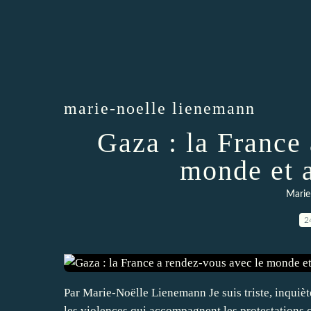
marie-noelle lienemann
Gaza : la France
monde et 
Marie
2
Par Marie-Noëlle Lienemann Je suis triste, inquiète
les violences qui accompagnent les protestations 