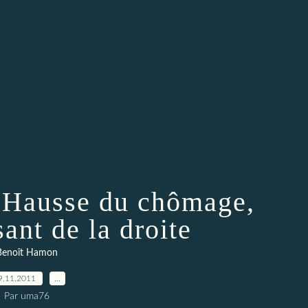
 Hausse du chômage,
sant de la droite
Benoît Hamon
9.11.2011
…
Par uma76