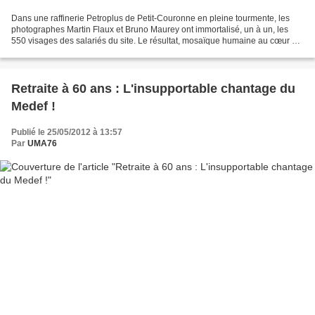
Dans une raffinerie Petroplus de Petit-Couronne en pleine tourmente, les
photographes Martin Flaux et Bruno Maurey ont immortalisé, un à un, les
550 visages des salariés du site. Le résultat, mosaïque humaine au cœur de
la crise, est visible du samedi...
Retraite à 60 ans : L'insupportable chantage du
Medef !
Publié le 25/05/2012 à 13:57
Par
UMA76