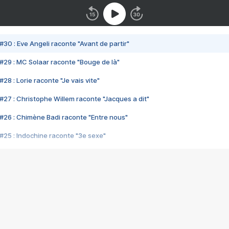
#30 : Eve Angeli raconte "Avant de partir"
#29 : MC Solaar raconte "Bouge de là"
28 : Lorie raconte "Je vais vite"
#27 : Christophe Willem raconte "Jacques a dit"
#26 : Chimène Badi raconte "Entre nous"
#25 : Indochine raconte "3e sexe"
#24 : Zaho raconte "C'est chelou"
#23 : Patrick Bruel raconte "Au café des délices"
#22 : Kyo raconte "Le chemin"
#21 : Nolwenn Leroy raconte "Cassé"
#20 : Patrick Hernandez raconte "Born to be alive"