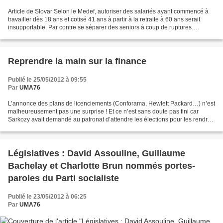
Article de Slovar Selon le Medef, autoriser des salariés ayant commencé à
travailler dès 18 ans et cotisé 41 ans à partir à la retraite à 60 ans serait
insupportable. Par contre se séparer des seniors à coup de ruptures
conventionnelles serait une mesure...
Reprendre la main sur la finance
Publié le 25/05/2012 à 09:55
Par
UMA76
L’annonce des plans de licenciements (Conforama, Hewlett Packard…) n’est
malheureusement pas une surprise ! Et ce n’est sans doute pas fini car
Sarkozy avait demandé au patronat d’attendre les élections pour les rendre
publics. Symboles de la crise du...
Législatives : David Assouline, Guillaume
Bachelay et Charlotte Brun nommés portes-
paroles du Parti socialiste
Publié le 23/05/2012 à 06:25
Par
UMA76