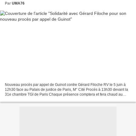
Par
UMA76
Nouveau procès par appel de Guinot contre Gérard Filoche RV le 5 juin à
12h30 face au Palais de justice de Paris, M° Cité Procès à 13h30 devant la
31e chambre TGI de Paris Chaque présence comptera et fera chaud au
coeur Ça fait huit ans que ça dure. Hélas....