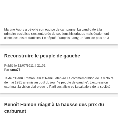
Martine Aubry a dévoilé son équipe de campagne. La candidate à la
primaire socialiste s'est entourée de soutiens historiques mais également
d'intellectuels et d'artistes. Le député François Lamy, un "ami de plus de 30
ans" sera son directeur de campagne....
Reconstruire le peuple de gauche
Publié le 12/07/2011 à 21:02
Par
uma76
Texte d'Henri Emmanuelli et Rémi Lefèbvre La commémoration de la victoire
de mai 1981 a remis au goût du jour "le peuple de gauche". L’expression
exprimait la vision claire que le Parti socialiste se faisait alors de la société et
de l’équation électorale...
Benoît Hamon réagit à la hausse des prix du
carburant