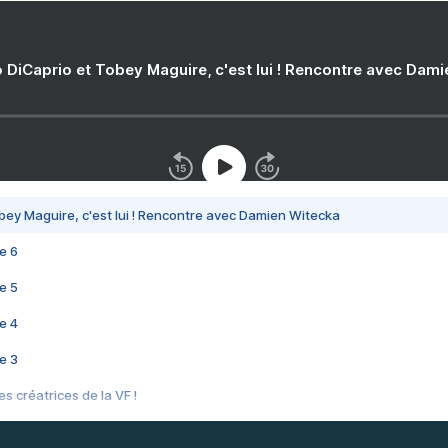
 DiCaprio et Tobey Maguire, c'est lui ! Rencontre avec Dam
bey Maguire, c'est lui ! Rencontre avec Damien Witecka
e 6
e 5
e 4
e 3
s créatrices de la VF !
e 2