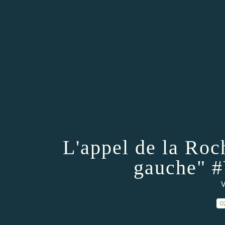
L'appel de la Roc
gauche" 
V
0