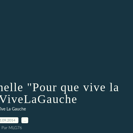
helle "Pour que vive la
#ViveLaGauche
ive La Gauche
2.09.2014
…
Par MLG76